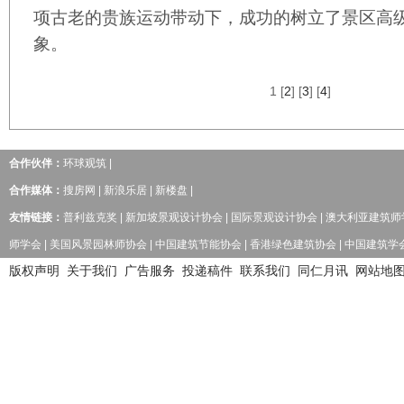
项古老的贵族运动带动下，成功的树立了景区高
象。
1
[
2
] [
3
] [
4
]
合作伙伴：
环球观筑
|
合作媒体：
搜房网
|
新浪乐居
|
新楼盘
|
友情链接：
普利兹克奖
|
新加坡景观设计协会
|
国际景观设计协会
|
澳大利亚建筑师
师学会
|
美国风景园林师协会
|
中国建筑节能协会
|
香港绿色建筑协会
|
中国建筑学
版权声明
关于我们
广告服务
投递稿件
联系我们
同仁月讯
网站地